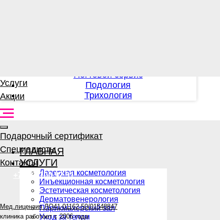
Лазерная косметология
Инъекционная косметология
Эстетическая косметология
Дерматовенерология
Парикмахерский зал
Уход за телом
Услуги
Ногтевой сервис
Подология
Акции
Трихология
Подарочный сертификат
Специалисты
Контакты
ГЛАВНАЯ
+7 903 100 92 91
УСЛУГИ
Лазерная косметология
Инъекционная косметология
Мед.лицензия ЛО41-01162-50/01548847
Эстетическая косметология
клиника работает с 2006 года
Дерматовенерология
Парикмахерский зал
Уход за телом