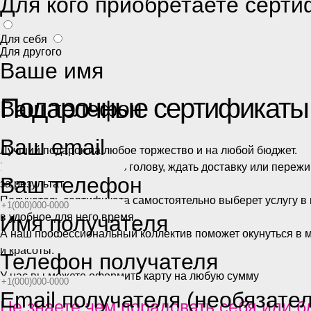
Для кого приобретаете серти
Для себя
Для другого
Ваше имя
Подарочные сертификаты
Ваш телефон
Ваш email
Лучший подарок на любое торжество и на любой бюджет.
Вам не придется ломать голову, ждать доставку или пережи
Ваш телефон
за результат.
Получатель сертификата самостоятельно выберет услугу в
в удобное для него время.
Имя получателя
А наш профессиональный коллектив поможет окунуться в 
и красоты.
Телефон получателя
У нас вы можете оформить карту на любую сумму
Email получателя (необязате
Не знаете чем порадовать себя или б