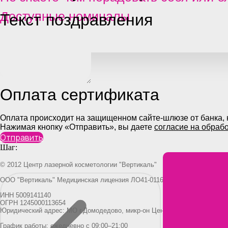
Доступные номиналы
Текст поздравления
Оплата сертификата
Оплата происходит на защищенном сайте-шлюзе от банка,
Нажимая кнопку «Отправить», вы даете
согласие на обраб
Отправить
Шаг:
© 2012 Центр лазерной косметологии "Вертикаль"
ООО "Вертикаль" Медицинская лицензия ЛО41-01162-50/01548847
ИНН 5009141140
ОГРН 1245000113654
Юридический адрес: МО г.Домодедово, микр-он Центральный, Каширское
График работы: ежедневно с 09:00–21:00