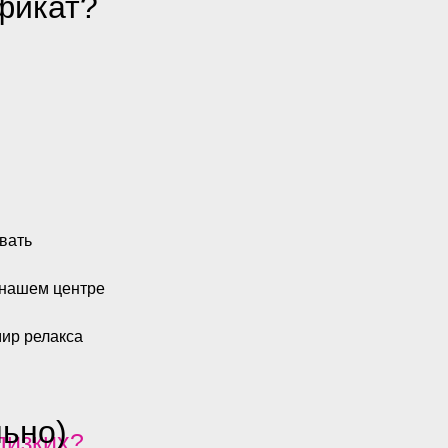
фикат?
вать
 нашем центре
мир релакса
льно)
лизких?