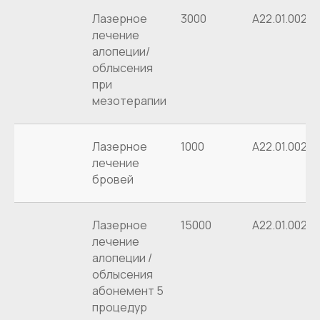
Мезотерапия – это питательный коктейль,
Лазерное
3000
А22.01.002
который оздоравливает кожу головы и
лечение
питает волосяные луковицы.
алопеции/
После процедуры волосы станут здоровее,
облысения
будут меньше выпадать и быстрее расти.
при
Процедура не доставит болевых ощущений,
мезотерапии
поскольку препараты вводятся подкожно
сверхтонкими иглами.
Лазерное
1000
А22.01.002
лечение
бровей
Лазерное
15000
А22.01.002
лечение
алопеции /
облысения
абонемент 5
процедур