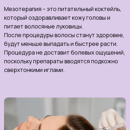
БЕЗИНЪЕКЦИОННАЯ
МЕЗОТЕРАПИЯ ВОЛОС
Если вы боитесь уколов, то сделать
мезотерапию для волос можно с помощью
аппарата Джет Пил / Jet Peel.
Под высоким давлением кислорода в кожу
головы вводятся витаминные комплексы,
которые активируют рост волос и
приостановят их выпадение.
Кроме того, такая процедура проводит