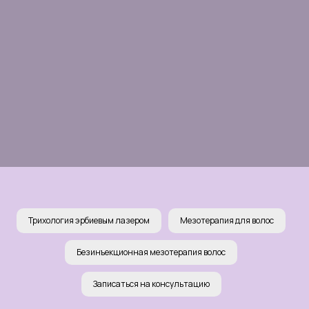
ТРИХОЛОГИЯ ЭРБИЕВЫМ
ЛАЗЕРОМ
Трихология эрбиевым лазером
Мезотерапия для волос
Лазерное лечение волос, в сочетании с
мезотерапией, является наиболее
Безинъекционная мезотерапия волос
эффективным методом активации роста
волос. Сочетание этих двух методов
называется «золотым стандартом»!
Записаться на консультацию
Лазер останавливает интенсивное