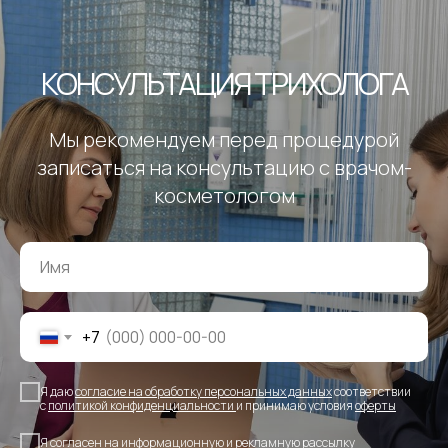
КОНСУЛЬТАЦИЯ ТРИХОЛОГА
Мы рекомендуем перед процедурой
записаться на консультацию с врачом-
косметологом
+7
Я даю
согласие на обработку персональных данных
соответствии
с
политикой конфиденциальности
и принимаю условия
оферты
Я согласен на
информационную и рекламную рассылку