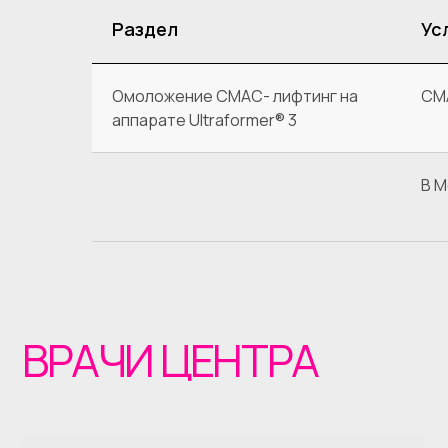
ВРАЧИ ЦЕНТРА
Раздел
Ус
Омоложение СМАС- лифтинг на
СМ
аппарате Ultraformer® 3
В М