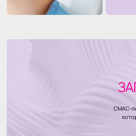
ЗАПИ
СМАС-лифтинг 
которая ок