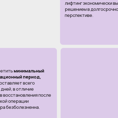
минимальный
ный период,
яет всего
в отличие
тановления после
перации
болезненна.