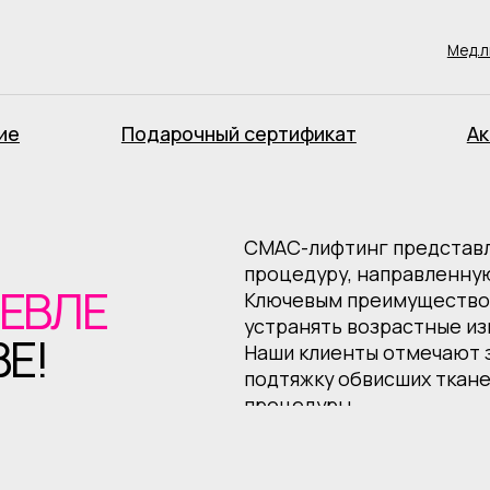
Мед.лицензия ЛО41-0
Подарочный сертификат
Акции
СМАС-лифтинг представляет собой 
процедуру, направленную на эффект
ЛЕ
Ключевым преимуществом СМАС-лифт
устранять возрастные изменения без
Наши клиенты отмечают значительное
подтяжку обвисших тканей и сокращ
процедуры.