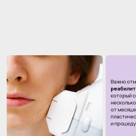
Важно отметить
реабилитацион
который составл
несколько дней, 
от месяцев восс
пластической о
и процедура без