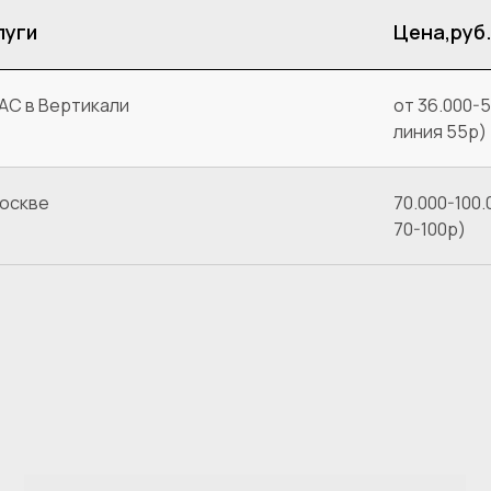
луги
Цена,руб
АС в Вертикали
от 36.000-5
линия 55р)
оскве
70.000-100.
70-100р)