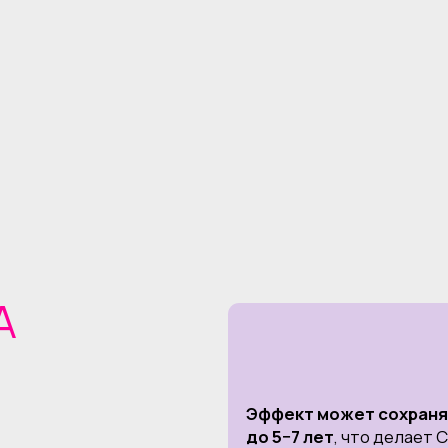
Эффект может сохраняться
до 5−7 лет
, что делает СМАС-
лифтинг экономически выгодным
решением в долгосрочной
перспективе.